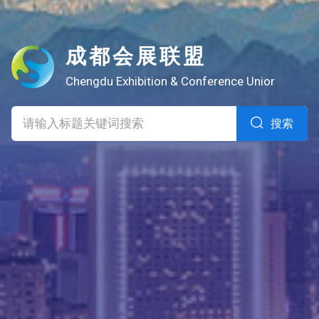
成都会展联盟
Chengdu Exhibition & Conference Unior
搜索