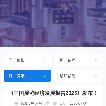
展会预报
展会信息
行业资讯
场馆信息
《中国展览经济发展报告2025》发布！
来源：中经网会展
日期：2026-01-31