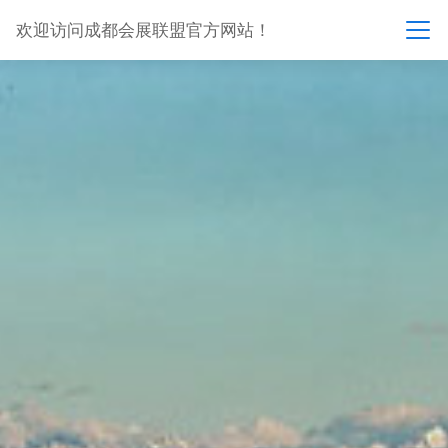
欢迎访问成都会展联盟官方网站！