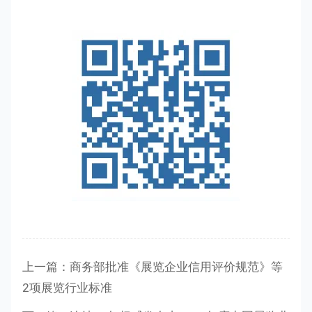
上一篇：
商务部批准《展览企业信用评价规范》等
2项展览行业标准