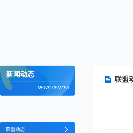
新闻动态
联盟
NEWS CENTER
联盟动态