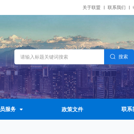
关于联盟
|
联系我们
|
搜索
员服务
联系
政策文件