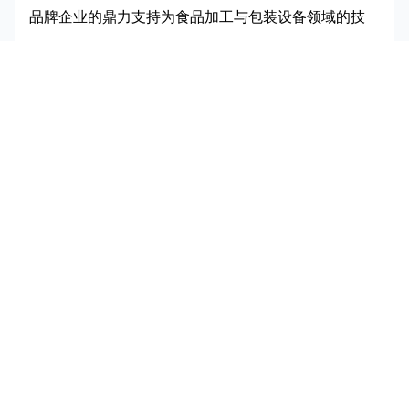
品牌企业的鼎力支持为食品加工与包装设备领域的技
术创新和市场发展注入了强劲动力。同时，十余场精
彩纷呈的论坛研讨、品牌推介等活动，将共同探讨预
制菜行业的发展趋势和创新变革。