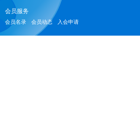
会员服务
会员名录
会员动态
入会申请
联系方式
地址：四川省天府新区福州路东段88号中国西部国际博
览城9号馆4楼402
邮箱：362615153@qq.com
电话：028-89516228
邮编：610213