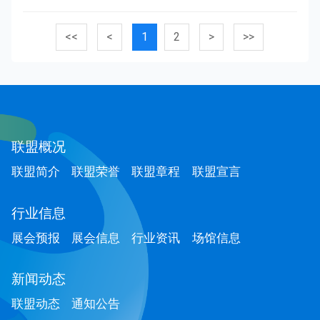
<<
<
1
2
>
>>
联盟概况
联盟简介
联盟荣誉
联盟章程
联盟宣言
行业信息
展会预报
展会信息
行业资讯
场馆信息
新闻动态
联盟动态
通知公告