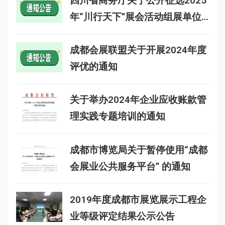
四川省商务厅关于公开征选2025
年“川行天下”展会活动组展单位
的通知
成都会展联盟关于开展2024年度
评优的通知
关于举办2024年企业应收账款管
理实践专题培训的通知
成都市博览局关于暂停使用“成都
会展业公共服务平台” 的通知
2019年度成都市展览展示工程企
业等级评定结果公示公告